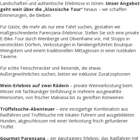
Landschaften und authentische Erlebnisse in Istrien.
Unser Angebot
geht weit über die „klassische Tour“
hinaus – wir schaffen
Erinnerungen, die bleiben.
Für Gäste, die mehr als nur eine Fahrt suchen, gestalten wir
maßgeschneiderte Parenzana-Erlebnisse. Stellen Sie sich eine private
E-Bike-Tour durch Weinberge und Olivenhaine vor, mit Stopps in
versteckten Dörfern, Verkostungen in familiengeführten Boutique-
Weingütern und einem traditionellen Mittagessen in einer rustikalen
Taverne.
Für echte Feinschmecker und Reisende, die etwas
Außergewöhnliches suchen, bieten wir exklusive Zusatzoptionen:
Wein-Erlebnis auf zwei Rädern
– private Weinverkostung beim
Winzer mit fachkundiger Einführung in mehrere ausgewählte
Weinsorten, von frischer Malvasia bis zu gereiften Rotweinen.
Trüffelsuche-Abenteuer
– eine einzigartige Kombination aus
Radfahren und Trüffelsuche mit lokalen Führern und ausgebildeten
Hunden, abgeschlossen mit einer Verkostung frisch gefundener
Trüffel.
Gourmet Parenzana
– ein ganztägiges Erlebnis, das Radfahren mit