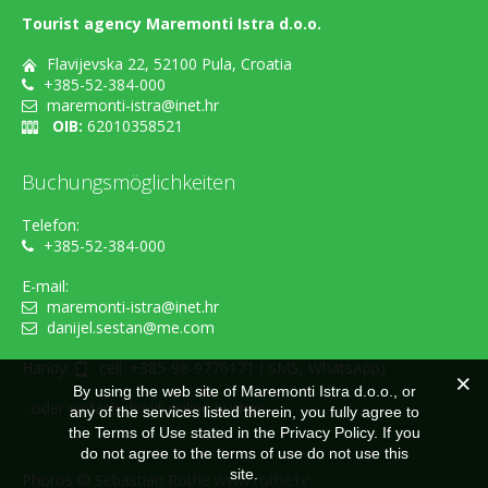
Tourist agency Maremonti Istra d.o.o.
Flavijevska 22, 52100 Pula, Croatia
+385-52-384-000
maremonti-istra@inet.hr
OIB:
62010358521
Buchungsmöglichkeiten
Telefon:
+385-52-384-000
E-mail:
maremonti-istra@inet.hr
danijel.sestan@me.com
Handy:
cell. +385-98-9776171 ( SMS, WhatsApp)
By using the web site of Maremonti Istra d.o.o., or
...oder einfach direkt online buchen
any of the services listed therein, you fully agree to
the Terms of Use stated in the Privacy Policy. If you
do not agree to the terms of use do not use this
site.
Photos ©
Sebastian Rothe www.rothe.tv