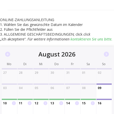
ONLINE-ZAHLUNGSANLEITUNG
1. Wählen Sie das gewünschte Datum im Kalender
2. Füllen Sie die Pflichtfelder aus
3. ALLGEMEINE GESCHÄFTSBEDINGUNGEN; click
click
„Ich akzeptiere“.
Für weitere Informationen
kontaktieren Sie uns bitte.
August 2026
Mo
Di
Mi
Do
Fr
Sa
So
27
28
29
30
31
01
02
03
04
05
06
07
08
09
10
11
12
13
14
15
16