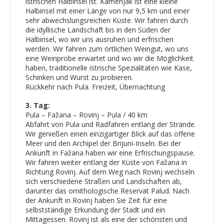
istrischen Halbinsel ist. Kamenjak ist eine kleine
Halbinsel mit einer Länge von nur 9,5 km und einer
sehr abwechslungsreichen Küste. Wir fahren durch
die idyllische Landschaft bis in den Süden der
Halbinsel, wo wir uns ausruhen und erfrischen
werden. Wir fahren zum örtlichen Weingut, wo uns
eine Weinprobe erwartet und wo wir die Möglichkeit
haben, traditionelle istrische Spezialitäten wie Käse,
Schinken und Wurst zu probieren.
Rückkehr nach Pula. Freizeit, Übernachtung
3. Tag:
Pula – Fažana – Rovinj – Pula / 40 km
Abfahrt von Pula und Radfahren entlang der Strände.
Wir genießen einen einzigartiger Blick auf das offene
Meer und den Archipel der Brijuni-Inseln. Bei der
Ankunft in Fažana haben wir eine Erfrischungspause.
Wir fahren weiter entlang der Küste von Fažana in
Richtung Rovinj. Auf dem Weg nach Rovinj wechseln
sich verschiedene Straßen und Landschaften ab,
darunter das ornithologische Reservat Palud. Nach
der Ankunft in Rovinj haben Sie Zeit für eine
selbstständige Erkundung der Stadt und ein
Mittagessen. Rovinj ist als eine der schönsten und