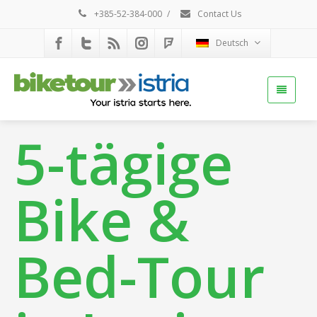
+385-52-384-000
/
Contact Us
Deutsch
5-tägige
Bike &
Bed-Tour