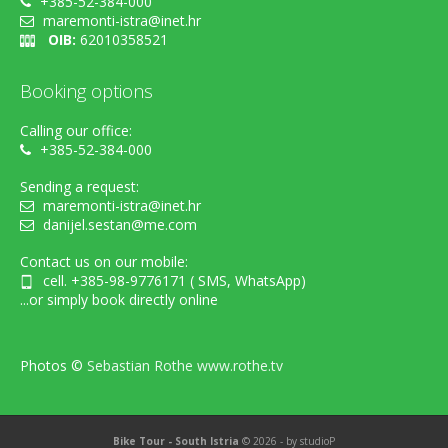
+385-52-384-000
maremonti-istra@inet.hr
OIB:
62010358521
Booking options
Calling our office:
+385-52-384-000
Sending a request:
maremonti-istra@inet.hr
danijel.sestan@me.com
Contact us on our mobile:
cell. +385-98-9776171 ( SMS, WhatsApp)
...or simply book directly online
Photos ©
Sebastian Rothe www.rothe.tv
Bike Tour - South Istria
© 2026 - by
studioP