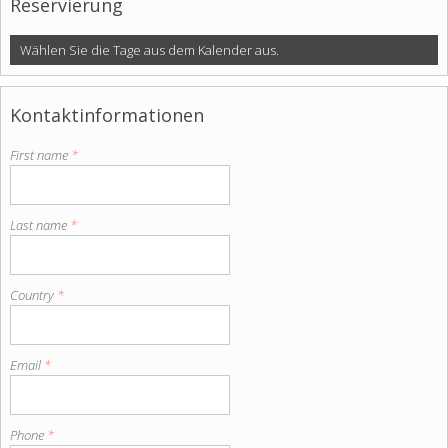
Reservierung
Wählen Sie die Tage aus dem Kalender aus.
Kontaktinformationen
First name
*
Last name
*
Country
*
Email
*
Phone
*