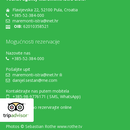
Flavijevska 22, 52100 Pula, Croatia
+385-52-384-000
maremonti-istra@inet.hr
OIB:
62010358521
Mogućnosti rezervacije
Nazovite nas
+385-52-384-000
Pošaljite upit
maremonti-istra@inet.hr ili
danijel.sestan@me.com
Kontaktirajte nas putem mobitela
+385-98-9776171 ( SMS, WhatsApp)
... ili jednostavno rezervirajte online
Photos ©
Sebastian Rothe www.rothe.tv