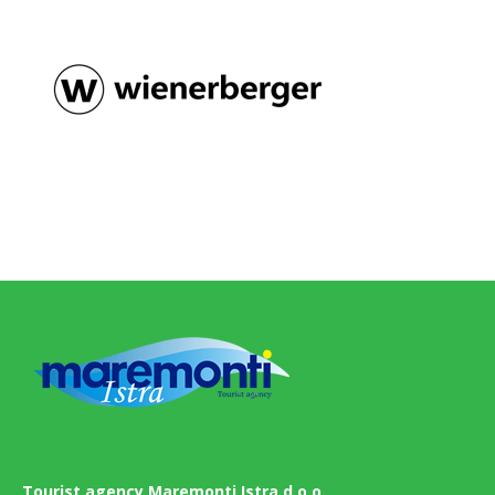
Tourist agency Maremonti Istra d.o.o.