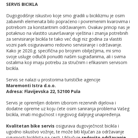
SERVIS BICIKLA
Dugogodišnje iskustvo koje smo gradili u biciklizmu je osim
zabavnih elemenata bilo popraćeno i povremenim kvarovima i
potrebom za konstantnim održavanjem. Ovakav princip nas je
potaknuo na vlastito usavršavanje vještina i znanja potrebnih
za servisiranje bicikla te tako već dugi niz godina za vlastiti
vozni park osiguravamo redovno servisiranje i održavanje.
Kako je 2020.g. specifična po brojnim obilježjima, mi smo
svoje usluge odlučili ponuditi našim sugrađanima, ali i svima
ostalima koji imaju potrebu za stručnim i efikasnim servisom
bicikla.
Servis se nalazi u prostorima turističke agencije
Maremonti Istra d.o.o.
Adresa: Flavijevska 22, 52100 Pula
Servis je opremljen dobrim izborom rezervnih dijelova i
dodatne opreme uz koju ćete osim saniranja problema Vašeg
bicikla, imati mogućnost i njegovog daljnjeg unapređenja.
Kvalitetan bike servis
osigurava dugovječnost bicikla i
ugodno iskustvo vožnje, te može biti ključan za održavanje
sigurnosti biciklista na cesti. Uključuje
redovito održavanje