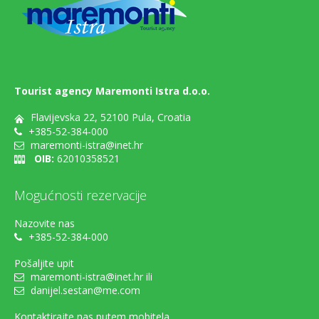
Tourist agency Maremonti Istra d.o.o.
Flavijevska 22, 52100 Pula, Croatia
+385-52-384-000
maremonti-istra@inet.hr
OIB:
62010358521
Mogućnosti rezervacije
Nazovite nas
+385-52-384-000
Pošaljite upit
maremonti-istra@inet.hr ili
danijel.sestan@me.com
Kontaktirajte nas putem mobitela