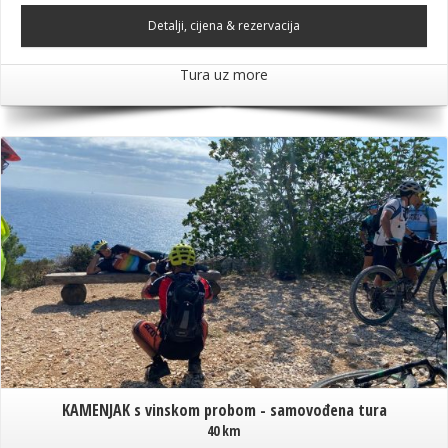
Detalji, cijena & rezervacija
Tura uz more
KAMENJAK s vinskom probom - samovođena tura
40 km