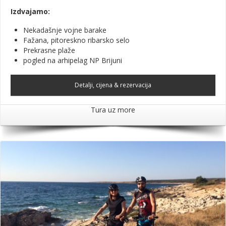
Izdvajamo:
Nekadašnje vojne barake
Fažana, pitoreskno ribarsko selo
Prekrasne plaže
pogled na arhipelag NP Brijuni
Detalji, cijena & rezervacija
Tura uz more