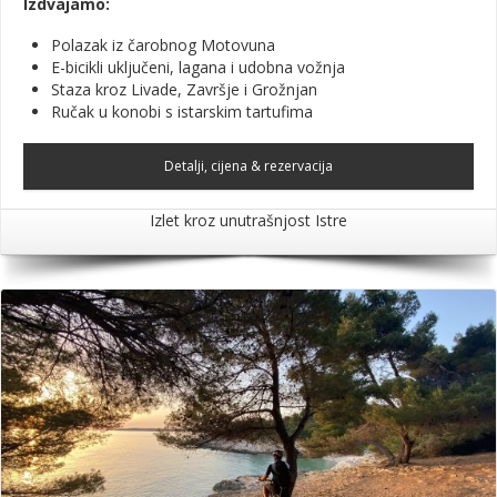
Izdvajamo:
Polazak iz čarobnog Motovuna
E-bicikli uključeni, lagana i udobna vožnja
Staza kroz Livade, Završje i Grožnjan
Ručak u konobi s istarskim tartufima
Detalji, cijena & rezervacija
Izlet kroz unutrašnjost Istre