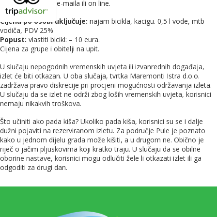
telefonski, putem e-maila ili on line.
Cijena po osobi uključuje:
najam bicikla, kacigu. 0,5 l vode, mtb
vodiča, PDV 25%
Popust:
vlastiti bicikl: – 10 eura.
Cijena za grupe i obitelji na upit.
U slučaju nepogodnih vremenskih uvjeta ili izvanrednih događaja,
izlet će biti otkazan. U oba slučaja, tvrtka Maremonti Istra d.o.o.
zadržava pravo diskrecije pri procjeni mogućnosti održavanja izleta.
U slučaju da se izlet ne održi zbog loših vremenskih uvjeta, korisnici
nemaju nikakvih troškova.
Što učiniti ako pada kiša? Ukoliko pada kiša, korisnici su se i dalje
dužni pojaviti na rezerviranom izletu. Za područje Pule je poznato
kako u jednom dijelu grada može kišiti, a u drugom ne. Obično je
riječ o jačim pljuskovima koji kratko traju. U slučaju da se obilne
oborine nastave, korisnici mogu odlučiti žele li otkazati izlet ili ga
odgoditi za drugi dan.