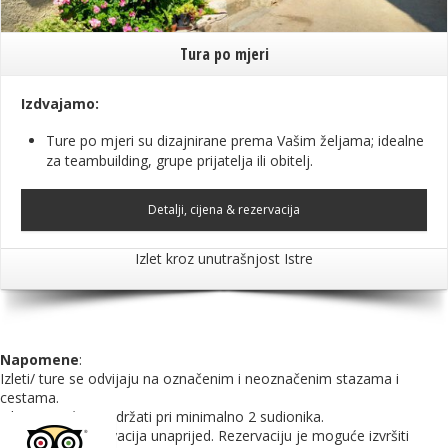
Tura po mjeri
Izdvajamo:
Ture po mjeri su dizajnirane prema Vašim željama; idealne
za teambuilding, grupe prijatelja ili obitelj.
Detalji, cijena & rezervacija
Izlet kroz unutrašnjost Istre
Napomene
:
Izleti/ ture se odvijaju na označenim i neoznačenim stazama i
cestama.
Izleti/ ture će se održati pri minimalno 2 sudionika.
Obvezna je rezervacija unaprijed. Rezervaciju je moguće izvršiti