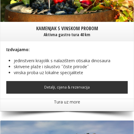
KAMENJAK S VINSKOM PROBOM
Aktivna gastro tura 40 km
Izdvajamo:
jedinstveni krajolik s nalazištem otisaka dinosaura
skrivene plaže i iskustvo ˝čiste prirode˝
vinska proba uz lokalne specijalitete
Detalji, cijena & rezervacija
Tura uz more