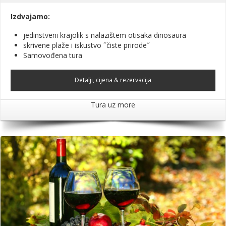
Izdvajamo:
jedinstveni krajolik s nalazištem otisaka dinosaura
skrivene plaže i iskustvo ˝čiste prirode˝
Samovođena tura
Detalji, cijena & rezervacija
Tura uz more