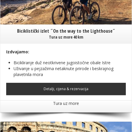
Biciklistički izlet ˝On the way to the Lighthouse˝
Tura uz more 40 km
Izdvajamo:
Bicikliranje duž neotkrivene jugoistočne obale Istre
Uživanje u pejzažima netaknute prirode i beskrajnog
plavetnila mora
Detalji, cijena & rezervacija
Tura uz more