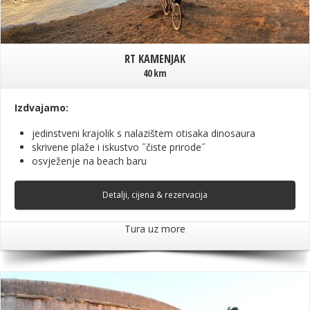
RT KAMENJAK
40 km
Izdvajamo:
jedinstveni krajolik s nalazištem otisaka dinosaura
skrivene plaže i iskustvo ˝čiste prirode˝
osvježenje na beach baru
Detalji, cijena & rezervacija
Tura uz more