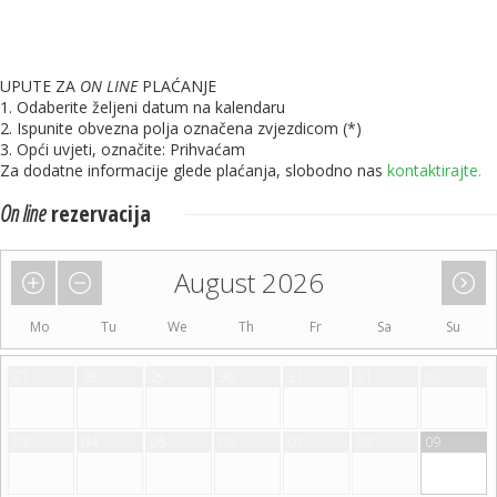
UPUTE ZA
ON LINE
PLAĆANJE
1. Odaberite željeni datum na kalendaru
2. Ispunite obvezna polja označena zvjezdicom (*)
3. Opći uvjeti, označite: Prihvaćam
Za dodatne informacije glede plaćanja, slobodno nas
kontaktirajte.
On line
rezervacija
August 2026
Mo
Tu
We
Th
Fr
Sa
Su
27
28
29
30
31
01
02
03
04
05
06
07
08
09