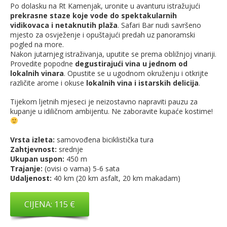
Po dolasku na Rt Kamenjak, uronite u avanturu istražujući
prekrasne staze koje vode do spektakularnih
vidikovaca i netaknutih plaža
. Safari Bar nudi savršeno
mjesto za osvježenje i opuštajući predah uz panoramski
pogled na more.
Nakon jutarnjeg istraživanja, uputite se prema obližnjoj vinariji.
Provedite popodne
degustirajući vina u jednom od
lokalnih vinara
. Opustite se u ugodnom okruženju i otkrijte
različite arome i okuse
lokalnih vina i istarskih delicija
.
Tijekom ljetnih mjeseci je neizostavno napraviti pauzu za
kupanje u idiličnom ambijentu. Ne zaboravite kupaće kostime!
Vrsta izleta:
samovođena biciklistička tura
Zahtjevnost:
srednje
Ukupan uspon:
450 m
Trajanje:
(ovisi o vama) 5-6 sata
Udaljenost:
40 km (20 km asfalt, 20 km makadam)
CIJENA: 115 €