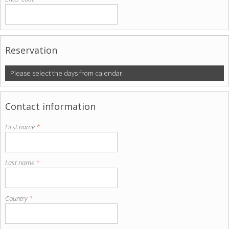
Reservation
Please select the days from calendar.
Contact information
First name
*
Last name
*
Country
*