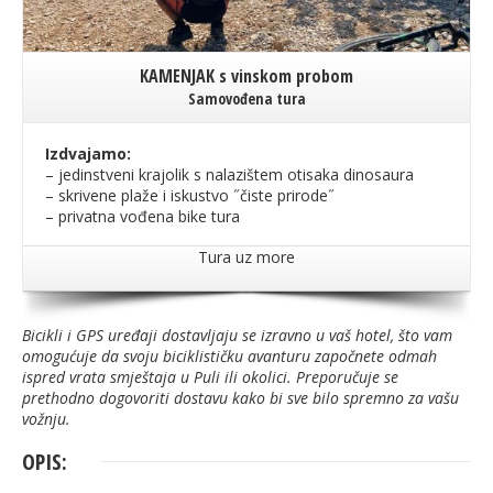
KAMENJAK s vinskom probom
Samovođena tura
Izdvajamo:
– jedinstveni krajolik s nalazištem otisaka dinosaura
– skrivene plaže i iskustvo ˝čiste prirode˝
– privatna vođena bike tura
Tura uz more
Bicikli i GPS uređaji dostavljaju se izravno u vaš hotel, što vam
omogućuje da svoju biciklističku avanturu započnete odmah
ispred vrata smještaja u Puli ili okolici. Preporučuje se
prethodno dogovoriti dostavu kako bi sve bilo spremno za vašu
vožnju.
OPIS: