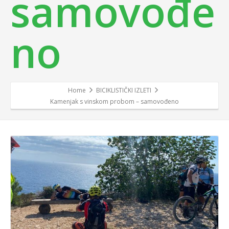
samovođe
no
Home
BICIKLISTIČKI IZLETI
Kamenjak s vinskom probom – samovođeno