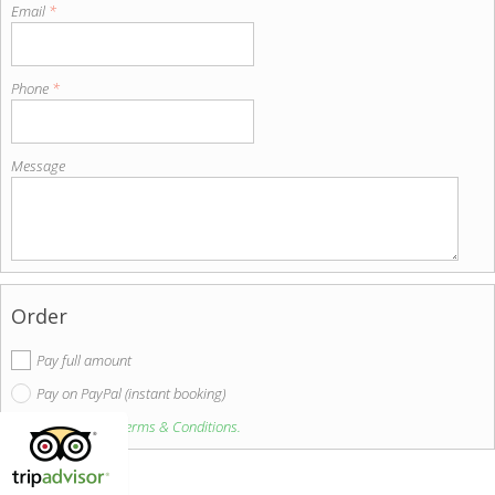
Email
*
Phone
*
Message
Order
Pay full amount
Pay on PayPal (instant booking)
I agree to the Terms & Conditions.