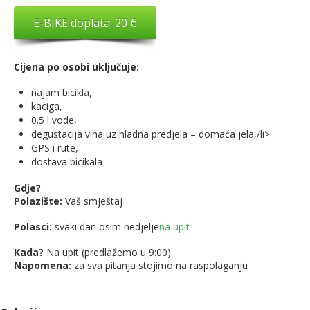
E-BIKE doplata: 20 €
Cijena po osobi uključuje:
najam bicikla,
kaciga,
0.5 l vode,
degustacija vina uz hladna predjela – domaća jela,/li>
GPS i rute,
dostava bicikala
Gdje?
Polazište:
Vaš smještaj
Polasci:
svaki dan osim nedjelje
na upit
Kada?
Na upit (predlažemo u 9:00)
Napomena:
za sva pitanja stojimo na raspolaganju