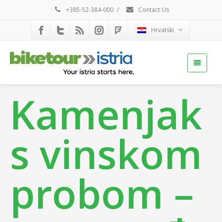
+385-52-384-000
/
Contact Us
Hrvatski
Kamenjak
s vinskom
probom –