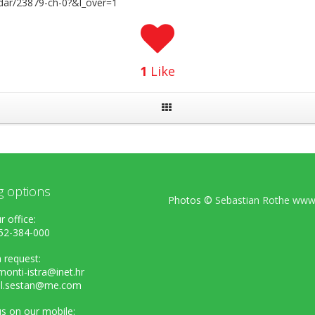
ndar/23879-ch-0?&l_over=1
1
Like
g options
Photos ©
Sebastian Rothe www.
r office:
52-384-000
 request:
onti-istra@inet.hr
el.sestan@me.com
s on our mobile: