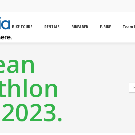
BIKE TOURS
RENTALS
BIKE&BED
E-BIKE
Team 
ean
thlon
.2023.