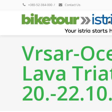
+385-52-384-000
/
Contact Us
Vrsar-Oc
Lava Tria
20.-22.10