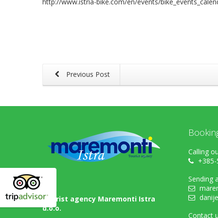
http://www.istria-bike.com/en/events/bike_events_cale
Previous Post
Bookin
Calling ou
+385-
Sending a
marem
danij
Tourist agency Maremonti Istra
d.o.o.
Contact u